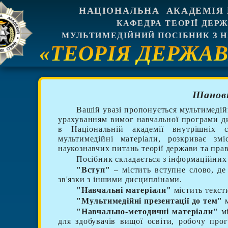
Шановн
Вашій увазі пропонується мультимедій
урахуванням вимог навчальної програми ди
в Національній академії внутрішніх с
мультимедійні матеріали, розкриває зм
наукознавчих питань теорії держави та прав
Посібник складається з інформаційних 
"Вступ"
– містить вступне слово, де 
зв'язки з іншими дисциплінами.
"Навчальні матеріали"
містить текст
"Мультимедійні презентації до тем"
м
"Навчально-методичні матеріали"
м
для здобувачів вищої освіти, робочу про