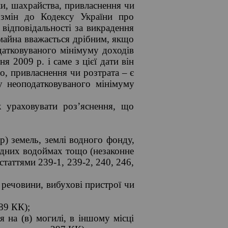
и, шахрайства, привласнення чи
 змін до Кодексу України про
відповідальності за викрадення
майна вважається дрібним, якщо
датковуваного мінімуму доходів
 2009 р. і саме з цієї дати він
о, привласнення чи розтрата – є
у неоподатковуваного мінімуму
ж ураховувати роз’яснення, що
р) земель, землі водного фонду,
иродних водоймах тощо (незаконне
статтями 239-1, 239-2, 240, 246,
і речовини, вибухові пристрої чи
289 КК);
я на (в) могилі, в іншому місці