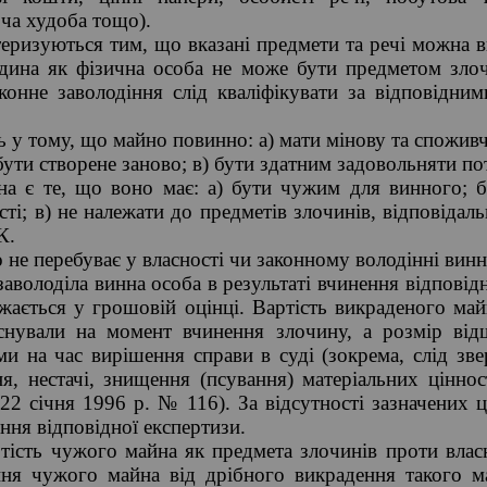
ча худоба тощо).
теризуються тим, що вказані предмети та речі можна 
ина як фізична особа не може бути предметом злочин
конне заволодіння слід кваліфікувати за відповідним
 у тому, що майно повинно: а) мати мінову та споживчу
ути створене заново; в) бути здатним задовольняти по
 є те, що воно має: а) бути чужим для винного; б)
ті; в) не належати до предметів злочинів, відповідал
К.
не перебуває у власності чи законному володінні винн
аволоділа винна особа в результаті вчинення відповід
ажається у грошовій оцінці. Вартість викраденого май
існували на момент вчинення злочину, а розмір ві
ами на час вирішення справи в суді (зокрема, слід зв
ня, нестачі, знищення (псування) матеріальних цінно
 22 січня 1996 р. № 116). За відсутності зазначених 
ня відповідної експертизи.
ртість чужого майна як предмета злочинів проти влас
ння чужого майна від дрібного викрадення такого ма