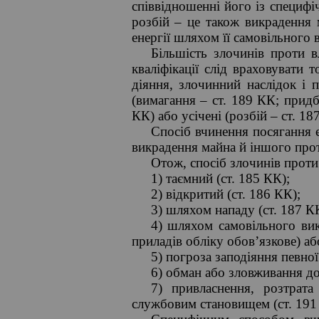
співвідношенні його із специфі
розбій – це також викрадення 
енергії шляхом її самовільного
Більшість злочинів проти в
кваліфікації слід враховувати
діяння, злочинний наслідок і 
(вимагання – ст. 189 КК; прид
КК) або усічені (розбій – ст. 1
Спосіб вчинення посягання є
викрадення майна й іншого про
Отож, спосіб злочинів проти
1) таємний (ст. 185 КК);
2) відкритий (ст. 186 КК);
3) шляхом нападу (ст. 187 К
4) шляхом самовільного вик
приладів обліку обов’язкове) а
5) погроза заподіяння певної
6) обман або зловживання до
7) привласнення, розтра
службовим становищем (ст. 191