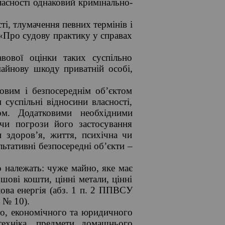
власності однаковий кримінально-
ті, тлумачення певних термінів і
«Про судову практику у справах
авової оцінки таких суспільно
айнову шкоду приватній особі,
овим і безпосереднім об’єктом
суспільні відносини власності,
ом. Додатковими необхідними
 чи погрози його застосування
 здоров’я, життя, психічна чи
ьтативні безпосередні об’єкти –
о належать: чуже майно, яке має
шові кошти, цінні метали, цінні
лова енергія (абз. 1 п. 2 ППВСУ
 № 10).
ого, економічного та юридичного
техніка, предмети домашнього