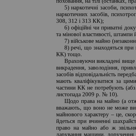
поховання, на тілі (останках, п
5) наркотичні засоби, психо
наркотичних засобів, психотроп
308, 312 і 313 КК);
6) офіційні чи приватні док
та мінової властивості, штампи 
7) військове майно (незаконн
8) речі, що знаходяться при
КК) тощо.
Враховуючи викладені вище п
викрадення, заволодіння, прив
засобів відповідальність передб
мають кваліфікуватися за цими
частини КК не потребують (абз
листопада 2009 р. № 10).
Щодо права на майно (а отж
вважають, що воно не може вис
майнового характеру – це, скор
йдеться при вчиненні шахрайс
право на майно або ж звільня
дарування машини, доручення 