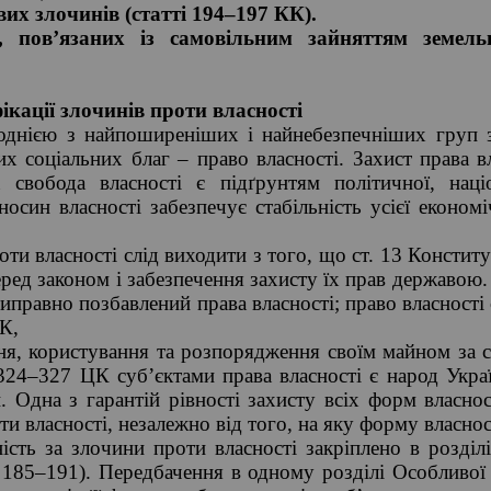
их злочинів (статті 194–197 КК).
в, пов’язаних із самовільним зайняттям земел
ікації злочинів проти власності
 однією з найпоширеніших і найнебезпечніших груп з
х соціальних благ – право власності. Захист права в
а свобода власності є підґрунтям політичної, націо
осин власності забезпечує стабільність усієї економі
оти власності слід виходити з того, що ст. 13 Констит
перед законом і забезпечення захисту їх прав державою
типравно позбавлений права власності; право власності
К,
ння, користування та розпорядження своїм майном за 
 324–327 ЦК суб’єктами права власності є народ Укра
. Одна з гарантій рівності захисту всіх форм власно
ти власності, незалежно від того, на яку форму власно
сть за злочини проти власності закріплено в розділ
і 185–191). Передбачення в одному розділі Особливої 