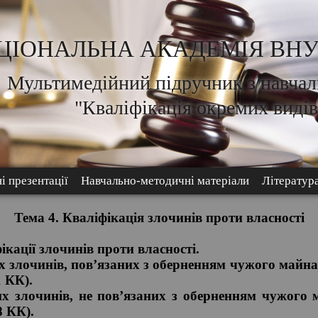
ЦІОНАЛЬНА АКАДЕМІЯ ВНУ
Мультимедійний підручник з навчал
"Кваліфікація окремих видів
і презентації
Навчально-методичні матеріали
Літератур
Тема 4. Кваліфікація злочинів проти власності
ікації злочинів проти власності.
х злочинів, пов’язаних з оберненням чужого майн
1 КК).
их злочинів, не пов’язаних з оберненням чужого
8 КК).