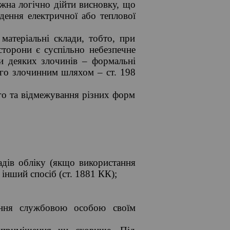
ожна логічно дійти висновку, що
дення електричної або теплової
матеріальні склади, тобто, при
сторони є суспільно небезпечне
ди деяких злочинів – формальні
ого злочинним шляхом – ст. 198
ого та відмежування різних форм
адів обліку (якщо використання
інший спосіб (ст. 1881 КК);
ання службовою особою своїм