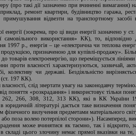
еру (про такі дії зазначено при вчиненні вимагання) 
приклад, ремонт квартири, будівництво гаража, рес
р, примушування відвезти на транспортному засобі в
ї енергії (зокрема, про ці види енергії зазначено у с
її самовільного використання» КК), то, відповідно
ня 1997 р., енергія – це «електрична чи теплова енерг
ю продукцією, призначеною для купівлі-продажу». Біль
ть до товарів електроенергію, що переміщується лініями
ини проти власності характеризуються, зазвичай, а
бі, колективу чи державі. Бездіяльністю вирізняєть
(ст. 197 КК).
власності, слід звертати увагу на законодавчу терміно
від поняття «розкрадання» і використовує тільки понят
ті 262, 266, 308, 312, 313 КК), які в КК України 
 в юридичній літературі дається таке визначення пон
м фізичного вилучення предметами матеріального світу
 або поза волею потерпілої сторони»). Насамперед, в
крадення може вчинятися як таємно, так і відкрито, 
в складі цього злочину немає прямої вказівки на те, 