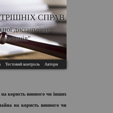
ТРІШНІХ СПРАВ
ьної дисципліни
 злочинів"
а
Тестовий контроль
Автори
а на користь винного чи інших
 майна на користь винного чи