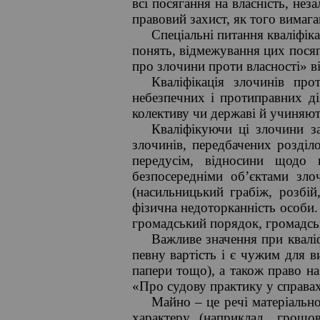
всі посягання на власність, нез
правовий захист, як того вимага
Спеціальні питання кваліфіка
понять, відмежування цих пося
про злочини проти власності» в
Кваліфікація злочинів про
небезпечних і протиправних д
колективу чи державі й учиняють
Кваліфікуючи ці злочини з
злочинів, передбачених розділ
передусім, відносини щодо 
безпосередніми об’єктами зло
(насильницький грабіж, розбі
фізична недоторканність особи.
громадський порядок, громадськ
Важливе значення при кваліф
певну вартість і є чужим для в
папери тощо), а також право на
«Про судову практику у справах
Майно – це речі матеріальн
характеру (наприклад, грошо