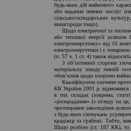
будь-яких дій майнового характ
або надання певних послуг (на
сільськогосподарських культу
винагороди тощо).
Щодо електричної та теплово
або теплової енергії шляхом 
електроенергетику» від 16 жовт
електроенергетики і є товарно
(п. 57 ч. 1 ст. 4) також відноси
З об’єктивної сторони злоч
матеріальну шкоду певній осо
обов’язків щодо охорони майна 
Кваліфікуючи злочини проти 
КК України 2001 р. відмовився 
в тих складах (зокрема, стат
«розкрадання» (з огляду на це,
протиправне заволодіння шляхо
з будь-яких спонукань усупереч
крадіжці та грабежі. Тобто, ви
Щодо розбою (ст. 187 КК), то 