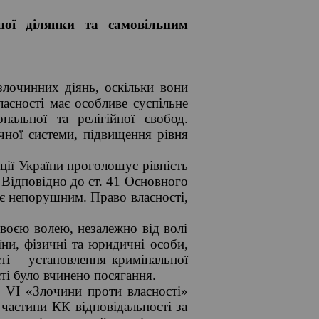
ьної ділянки та самовільним
лочинних діянь, оскільки вони
ласності має особливе суспільне
нальної та релігійної свобод.
чної системи, підвищення рівня
уції України проголошує рівність
. Відповідно до ст. 41 Основного
 є непорушним. Право власності,
своєю волею, незалежно від волі
їни, фізичні та юридичні особи,
сті – установлення кримінальної
сті було вчинено посягання.
і VІ «Злочини проти власності»
частини КК відповідальності за