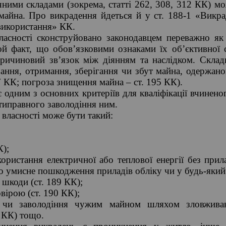
чними складами (зокрема, статті 262, 308, 312 КК) м
майна. Про викрадення йдеться й у ст. 188-1 «Викра
 використання» КК.
ласності сконструйовано законодавцем переважно як 
 той факт, що обов’язковими ознаками їх об’єктивної 
причиновий зв’язок між діянням та наслідком. Скла
бання, отримання, зберігання чи збут майна, одержан
87 КК; погроза знищення майна – ст. 195 КК).
 одним з основних критеріїв для кваліфікації вчинен
типравного заволодіння ним.
 власності може бути такий:
К);
ористання електричної або теплової енергії без прил
бо умисне пошкодження приладів обліку чи у будь-який 
 шкоди (ст. 189 КК);
вірою (ст. 190 КК);
та чи заволодіння чужим майном шляхом зловжив
 КК) тощо.