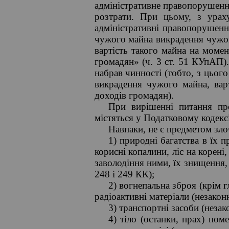
адміністративне правопорушенн
розтрати. При цьому, з урах
адміністративні правопорушенн
чужого майна викрадення чужог
вартість такого майна на моме
громадян» (ч. 3 ст. 51 КУпАП).
набрав чинності (тобто, з цьог
викрадення чужого майна, вар
доходів громадян).
При вирішенні питання про
містяться у Податковому кодексі
Навпаки, не є предметом зло
1) природні багатства в їх 
корисні копалини, ліс на корені
заволодіння ними, їх знищення, 
248 і 249 КК);
2) вогнепальна зброя (крім 
радіоактивні матеріали (незакон
3) транспортні засоби (незак
4) тіло (останки, прах) пом