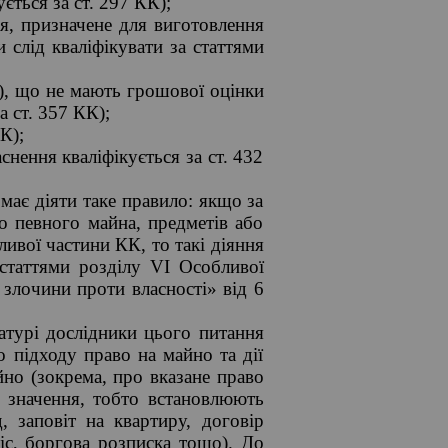
ється за ст. 297 КК);
ня, призначене для виготовлення
 слід кваліфікувати за статтями
и), що не мають грошової оцінки
а ст. 357 КК);
К);
снення кваліфікується за ст. 432
має діяти таке правило: якщо за
о певного майна, предметів або
ливої частини КК, то такі діяння
 статтями розділу VI Особливої
злочини проти власності» від 6
атурі дослідники цього питання
 підходу право на майно та дії
йно (зокрема, про вказане право
 значення, тобто встановлюють
 заповіт на квартиру, договір
с, боргова розписка тощо). До