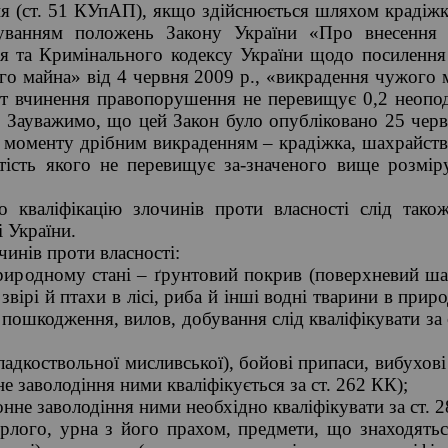
я (ст. 51 КУпАП), якщо здійснюється шляхом крадіжк
уванням положень Закону України «Про внесення
я та Кримінального кодексу України щодо посилення 
о майна» від 4 червня 2009 р., «викрадення чужого 
нт вчинення правопорушення не перевищує 0,2 неопо
 Зауважимо, що цей Закон було опубліковано 25 червня
о моменту дрібним викраденням – крадіжка, шахрайств
тість якого не перевищує за-значеного вище розмір
 кваліфікацію злочинів проти власності слід тако
 України.
чинів проти власності:
природному стані – ґрунтовий покрив (поверхневий ша
, звірі й птахи в лісі, риба й інші водні тварини в пр
пошкодження, вилов, добування слід кваліфікувати за 
гладкоствольної мисливської), бойові припаси, вибухов
не заволодіння ними кваліфікується за ст. 262 КК);
онне заволодіння ними необхідно кваліфікувати за ст. 
ерлого, урна з його прахом, предмети, що знаходятьс