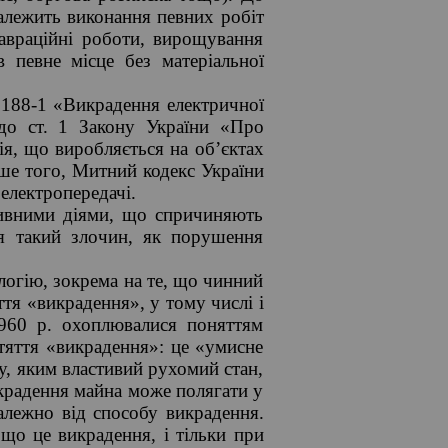
належить виконання певних робіт
тавраційні роботи, вирощування
 певне місце без матеріальної
т. 188-1 «Викрадення електричної
 до ст. 1 Закону України «Про
ія, що виробляється на об’єктах
ше того, Митний кодекс України
 електропередачі.
ктивними діями, що спричиняють
ся такий злочин, як порушення
логію, зокрема на те, що чинний
тя «викрадення», у тому числі і
1960 р. охоплювалися поняттям
ятяття «викрадення»: це «умисне
, яким властивий рухомий стан,
икрадення майна може полягати у
залежно від способу викрадення.
що це викрадення, і тільки при