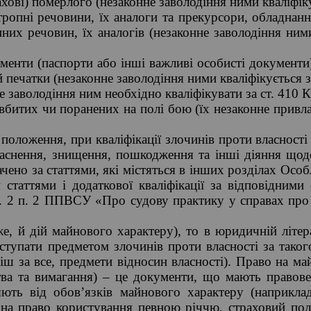
рахові) померлого (незаконне заволодіння ними кваліфіку
тропні речовини, їх аналоги та прекурсори, обладнан
них речовин, їх аналогів (незаконне заволодіння ними
ументи (паспорти або інші важливі особисті документ
й печатки (незаконне заволодіння ними кваліфікується з
е заволодіння ним необхідно кваліфікувати за ст. 410 К
 вбитих чи поранених на полі бою (їх незаконне привла
оложення, при кваліфікації злочинів проти власності 
ласнення, знищення, пошкодження та інші діяння щод
ачено за статтями, які містяться в інших розділах Особ
 статтями і додаткової кваліфікації за відповідними
. 2 п. 2 ППВСУ «Про судову практику у справах про 
е, й дій майнового характеру), то в юридичній літер
тупати предметом злочинів проти власності за такого
іш за все, предмети відносин власності). Право на ма
тва та вимагання) – це документи, що мають правове
ють від обов’язків майнового характеру (наприклад,
на право користування певною річчю, страховий полі