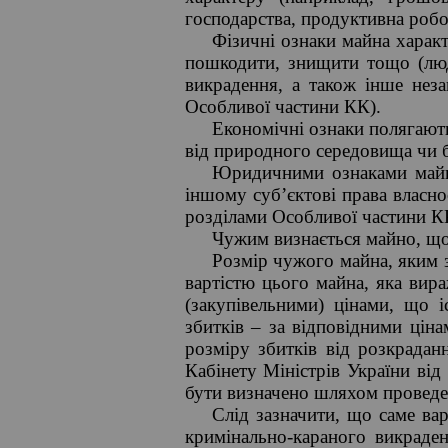
господарства, продуктивна робо
Фізичні ознаки майна харак
пошкодити, знищити тощо (люд
викрадення, а також інше неза
Особливої частини КК).
Економічні ознаки полягають
від природного середовища чи б
Юридичними ознаками майна
іншому суб’єктові права власнос
розділами Особливої частини К
Чужим визнається майно, що 
Розмір чужого майна, яким з
вартістю цього майна, яка вир
(закупівельними) цінами, що 
збитків – за відповідними цін
розміру збитків від розкрадан
Кабінету Міністрів України від
бути визначено шляхом проведен
Слід зазначити, що саме ва
кримінально-караного викраде