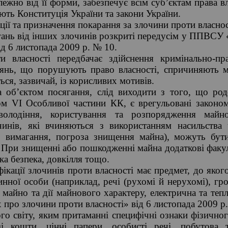
алежно від її форми, забезпечує всім суб’єктам права 
ють Конституція України та закони України.
ції та призначення покарання за злочини проти власнос
гань від інших злочинів розкриті передусім у ППВСУ 
ід 6 листопада 2009 р. № 10.
ти власності передбачає здійснення кримінально-пр
іянь, що порушують право власності, спричиняють м
ся, зазвичай, із корисливих мотивів.
а об’єктом посягання, слід виходити з того, що род
ом VI Особливої частини КК, є врегульовані законом 
володіння, користування та розпорядження майн
чинів, які вчиняються з використанням насильства
й, вимагання, погроза знищення майна), можуть бути
 При знищенні або пошкодженні майна додаткові факул
а безпека, довкілля тощо.
ікації злочинів проти власності має предмет, до яког
инної особи (наприклад, речі (рухомі й нерухомі), гро
 майно та дії майнового характеру, електрична та теп
 про злочини проти власності» від 6 листопада 2009 р.
ого світу, яким притаманні специфічні ознаки фізичн
ві кошти, цінні папери, особисті речі, побутова 