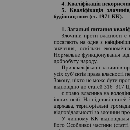
4. Кваліфікація некорислив
5. Кваліфікація злочині
будівництвом (ст. 1971 КК).
1. Загальні питання кваліф
Злочини проти власності є
посягають на одне з найцінніши
значення, оскільки економічн
Нормальне функціонування відн
добробуту народу.
При кваліфікації злочинів пр
усіх суб’єктів права власності 
Закону, ніхто не може бути про
відповідно до статей 316–317 Ц
є право власника на володі
інших осіб. На підставі статей
держава, територіальні громади
відповідальності за злочини про
У чинному КК відповідальні
його Особливої частини (статт