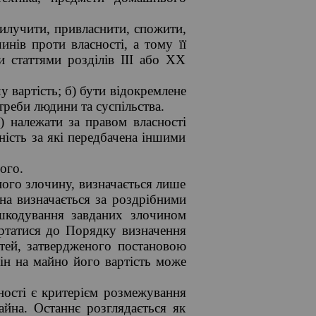
вилучити, привласнити, спожити,
ів проти власності, а тому її
и статтями розділів III або XX
 вартість; б) бути відокремлене
треби людини та суспільства.
 належати за правом власності
ьність за які передбачена іншими
ого.
ного злочину, визначається лише
на визначається за роздрібними
дшкодування завданих злочином
ертатися до Порядку визначення
стей, затвердженого постановою
цін на майно його вартість може
ності є критерієм розмежування
йна. Останнє розглядається як